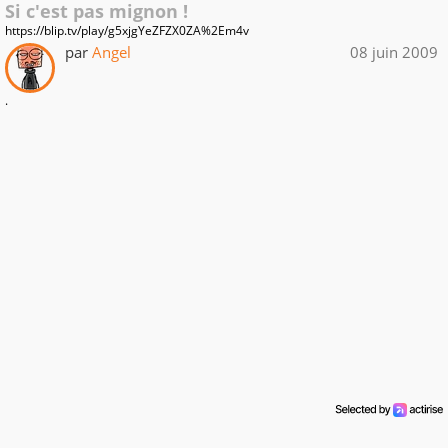
Si c'est pas mignon !
https://blip.tv/play/g5xjgYeZFZX0ZA%2Em4v
par
Angel
08 juin 2009
.