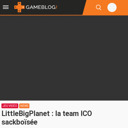
JEU VIDÉO
NEWS
LittleBigPlanet : la team ICO
sackboïsée