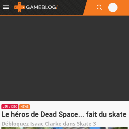
JEU VIDÉO
NEWS
Le héros de Dead Space... fait du skate
Débloquez Isaac Clarke dans Skate 3