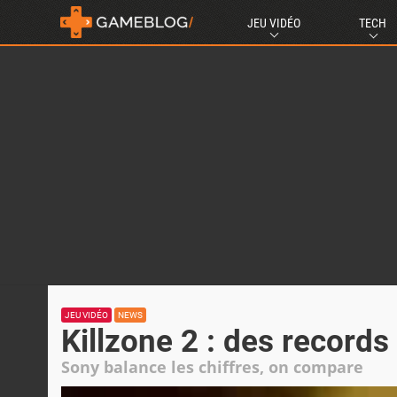
JEU VIDÉO
TECH
JEU VIDÉO
NEWS
Killzone 2 : des records
Sony balance les chiffres, on compare