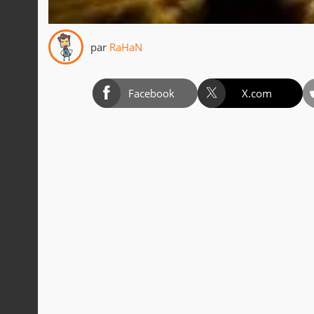
par
RaHaN
Facebook
X.com