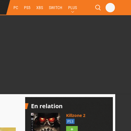
PC
PS5
XBS
SWITCH
PLUS
En relation
Killzone 2
PS3