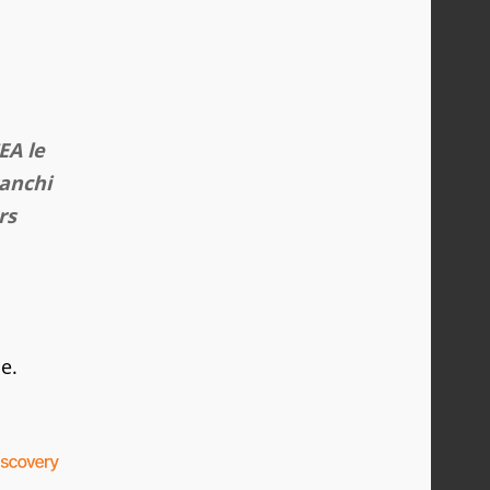
EA le
ranchi
rs
e.