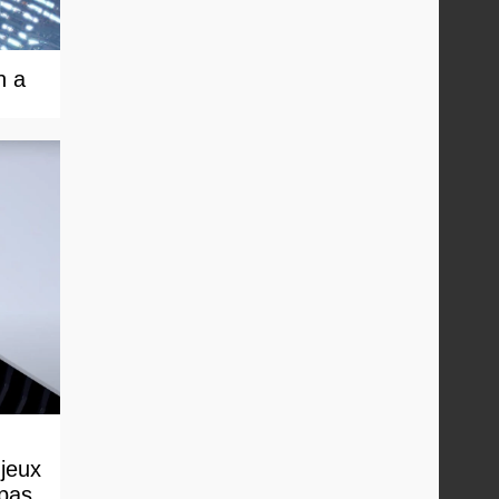
n a
 jeux
 pas