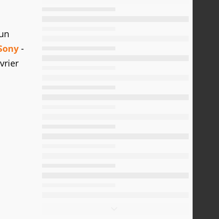
 un
Sony
-
vrier