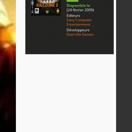
Disponible le
(24 février 2009)
Editeurs
Sony Computer
Entertainment
Développeurs
Guerrilla Games