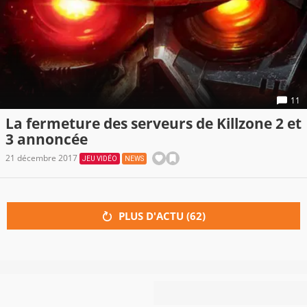
11
La fermeture des serveurs de Killzone 2 et
3 annoncée
21 décembre 2017
JEU VIDÉO
NEWS
PLUS D'ACTU (
62
)