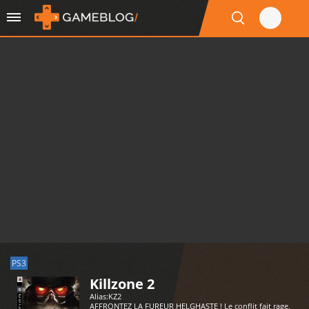
PS3
Killzone 2
Alias:
KZ2
AFFRONTEZ LA FUREUR HELGHASTE ! Le conflit fait rage.