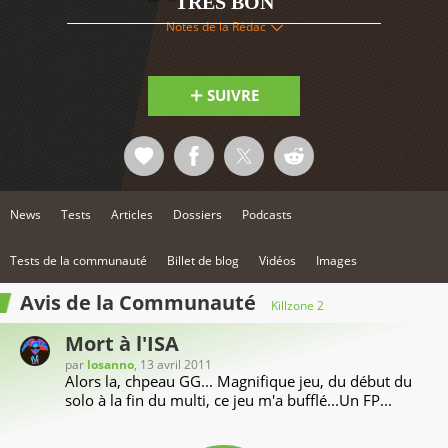
TRÈS BON
Notes de la Rédac
SUIVRE
News
Tests
Articles
Dossiers
Podcasts
Tests de la communauté
Billet de blog
Vidéos
Images
Avis de la Communauté
Killzone 2
Mort à l'ISA
par
losanno
, 13 avril 2011
Alors la, chpeau GG... Magnifique jeu, du début du
solo à la fin du multi, ce jeu m'a bufflé...Un FP...