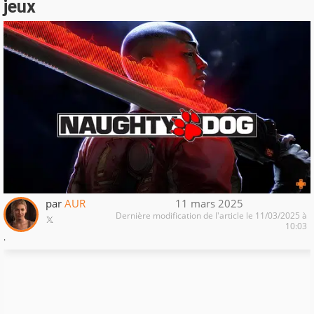
jeux
par
AUR
11 mars 2025
Dernière modification de l'article le 11/03/2025 à
10:03
.