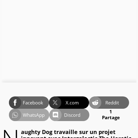
Facebook
X.com
Reddit
1
WhatsApp
Discord
Partage
aughty Dog travaille sur un projet