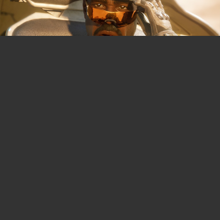
You can close this ad in 5 seconds
Halo Campaign Evolved vous offre encore du
contenu gratuit, ne le ratez pas