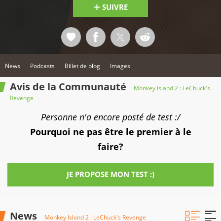
SUIVRE
News
Podcasts
Billet de blog
Images
Avis de la Communauté
Monkey Island 2 : LeChuck's
Revenge
Personne n'a encore posté de test :/
Pourquoi ne pas être le premier à le
faire?
JE PROPOSE MON TEST :)
News
Monkey Island 2 : LeChuck's Revenge