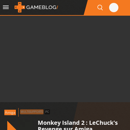
Amiga
MULTISUPPORTS
PC
Monkey Island 2 : LeChuck's
Revenge sur Amiga