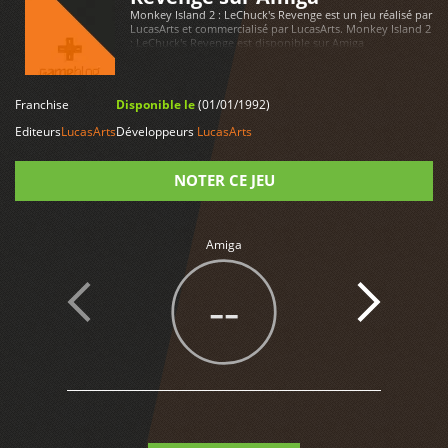
Monkey Island 2 : LeChuck's Revenge est un jeu réalisé par
LucasArts et commercialisé par LucasArts. Monkey Island 2
: LeChuck's Revenge est disponible sur Amiga
Franchise
Disponible le
(01/01/1992)
LIRE PLUS
Editeurs
LucasArts
Développeurs
LucasArts
NOTER CE JEU
Note
Amiga
--
1