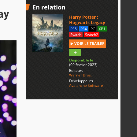
En relation
ay
Harry Potter :
Hogwarts Legacy
PS5
PS4
PC
XB1
Switch
Switch2
VOIR LE TRAILER
Disponible le
(09 février 2023)
Editeurs
Warner Bros.
Développeurs
Avalanche Software