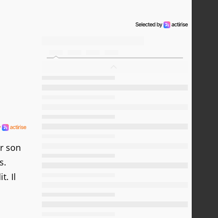
er son
s.
t. Il