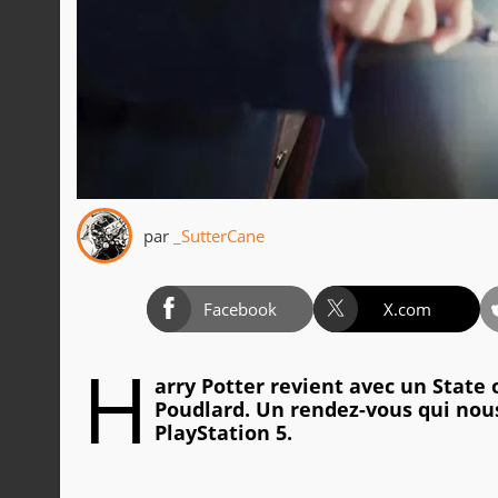
par
_SutterCane
Facebook
X.com
H
arry Potter revient avec un State 
Poudlard. Un rendez-vous qui nou
PlayStation 5.