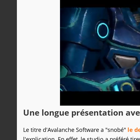
Une longue présentation av
Le titre d'Avalanche Software a "snobé"
le d
l'explication. En effet, le studio a préféré ti