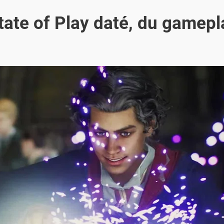
tate of Play daté, du gamepl