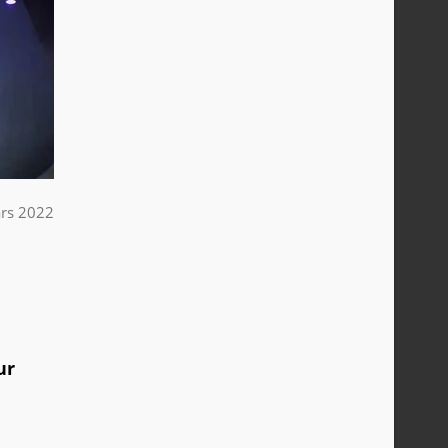
rs 2022
ur