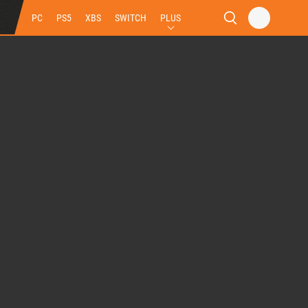
PC
PS5
XBS
SWITCH
PLUS