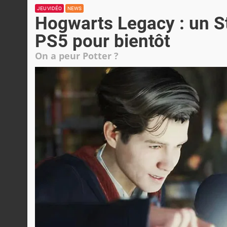
JEU VIDÉO
NEWS
Hogwarts Legacy : un S
PS5 pour bientôt
On a peur Potter ?