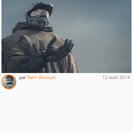
par
Rami Bououd
12 août 2014
.