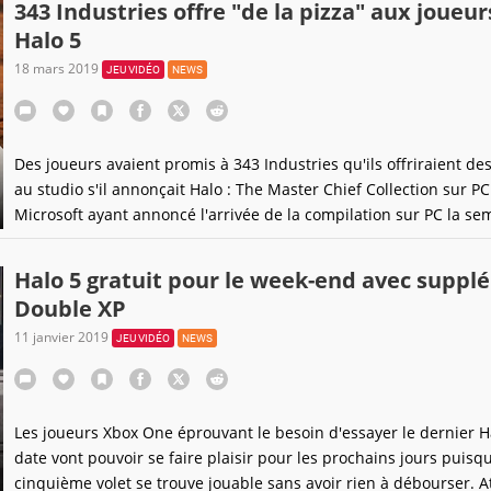
343 Industries offre "de la pizza" aux joueur
l'arrivée prochaine de Halo : The Master
Halo 5
18 mars 2019
JEU VIDÉO
NEWS
Des joueurs avaient promis à 343 Industries qu'ils offriraient de
au studio s'il annonçait Halo : The Master Chief Collection sur PC
Microsoft ayant annoncé l'arrivée de la compilation sur PC la se
dernière, un certain nombre de joueurs a tenu à tenir parole et a
crouler 343 Industries sous les pizzas pendant plusieurs jours. P
Halo 5 gratuit pour le week-end avec supp
remercier à son tour, 343 Industries
Double XP
11 janvier 2019
JEU VIDÉO
NEWS
Les joueurs Xbox One éprouvant le besoin d'essayer le dernier H
date vont pouvoir se faire plaisir pour les prochains jours puisqu
cinquième volet se trouve jouable sans avoir rien à débourser. A