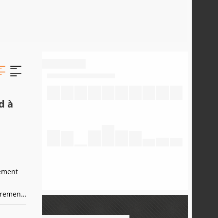
d à
gement
èrement
eur
gative,