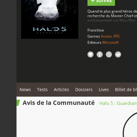
SUIVRE
Quand le plus grand héros de 
recherche du Master Chief et
exclusivement sur Xbox One.
Franchise
Genres
Action
,
FPS
Editeurs
Microsoft
News
Tests
Articles
Dossiers
Lives
Billet de b
Avis de la Communauté
Halo 5 : Guardian