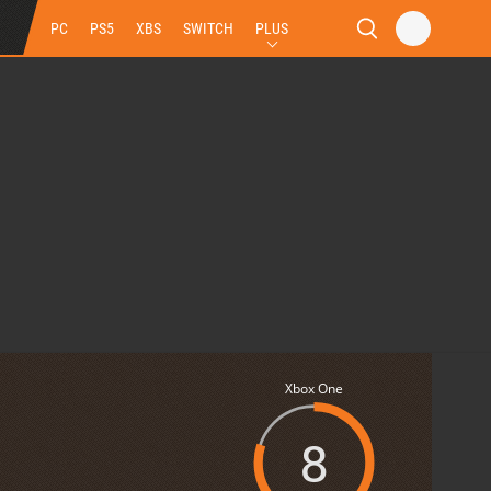
PC
PS5
XBS
SWITCH
PLUS
Xbox One
8