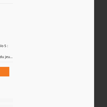
lo 5 :
 du jeu
icain a