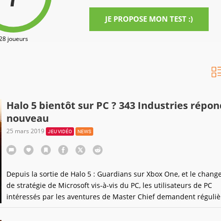
JE PROPOSE MON TEST :)
28 joueurs
Halo 5 bientôt sur PC ? 343 Industries répon
nouveau
25 mars 2019
JEU VIDÉO
NEWS
Depuis la sortie de Halo 5 : Guardians sur Xbox One, et le chan
de stratégie de Microsoft vis-à-vis du PC, les utilisateurs de PC
intéressés par les aventures de Master Chief demandent réguli
si la version complète de ce cinquième épisode est prévue sur l
plate-forme de choix. Si 343 a jusqu'à présent répondu par la né