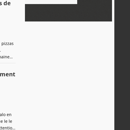
s de
s pizzas
.
maine
 fait
our les
lément
alo en
e le le
ttention,