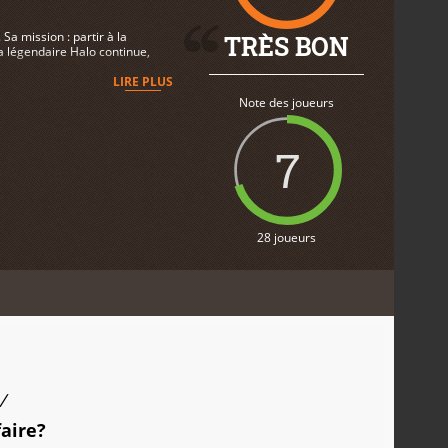
Sa mission : partir à la
TRÈS BON
a légendaire Halo continue,
LIRE PLUS
Note des joueurs
7
28 joueurs
/
faire?