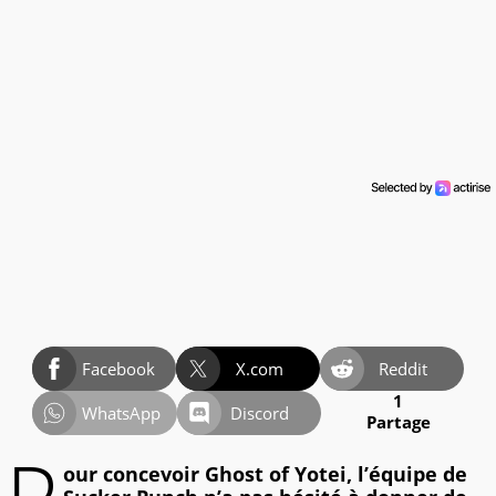
Facebook
X.com
Reddit
1
WhatsApp
Discord
Partage
our concevoir Ghost of Yotei, l’équipe de