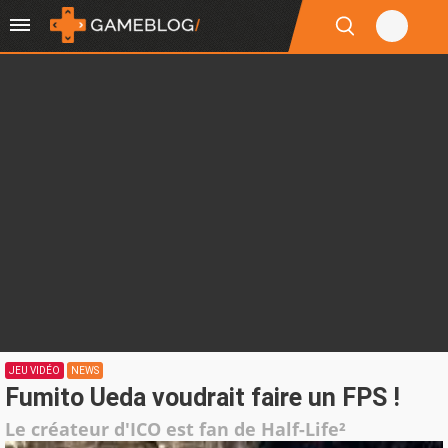
JEU VIDÉO
NEWS
Fumito Ueda voudrait faire un FPS !
Le créateur d'ICO est fan de Half-Life²