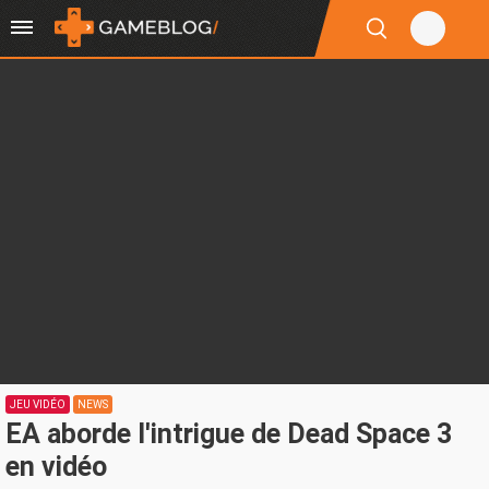
JEU VIDÉO
NEWS
EA aborde l'intrigue de Dead Space 3
en vidéo