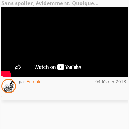
Sans spoiler, évidemment. Quoique...
par
Fumble
04 février 2013
.