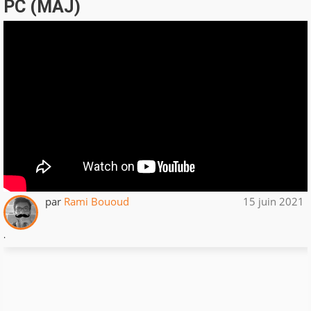
PC (MAJ)
par
Rami Bououd
15 juin 2021
.