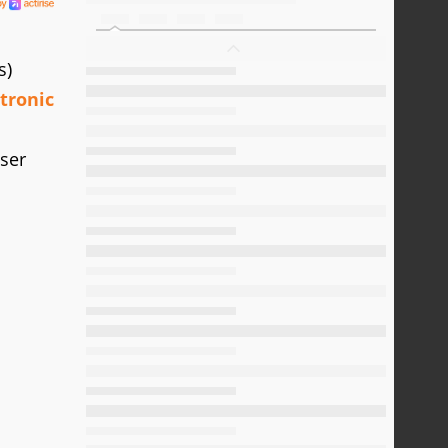
s)
tronic
iser