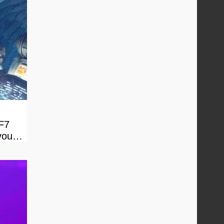
FF7
vous