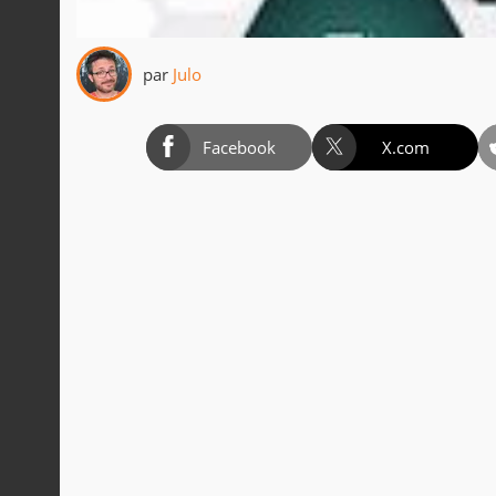
par
Julo
Facebook
X.com