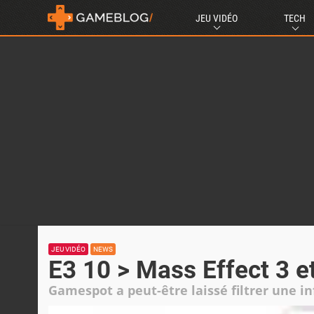
JEU VIDÉO
TECH
JEU VIDÉO
NEWS
E3 10 > Mass Effect 3 e
Gamespot a peut-être laissé filtrer une inf