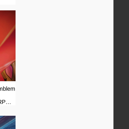
Emblem
 RPG