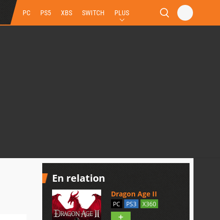
PC
PS5
XBS
SWITCH
PLUS
En relation
Dragon Age II
PC
PS3
X360