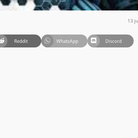
13 j
Reddit
WhatsApp
Discord