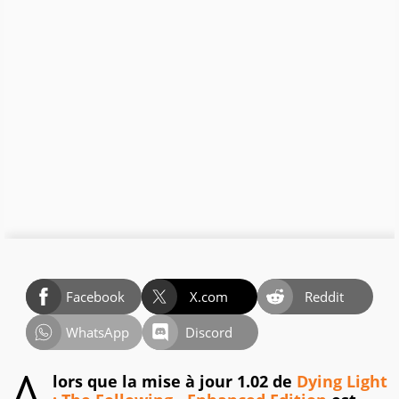
Facebook
X.com
Reddit
WhatsApp
Discord
lors que la mise à jour 1.02 de
Dying Light