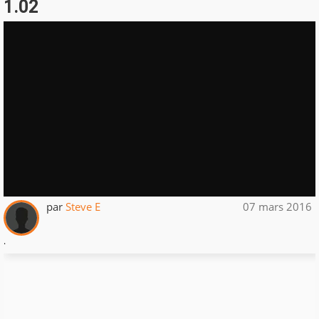
1.02
par
Steve E
07 mars 2016
.