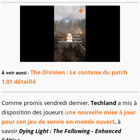
The Division : Le contenu du patch
À voir aussi :
1.01 détaillé
Comme promis vendredi dernier,
Techland
a mis à
disposition des joueurs
une nouvelle mise à jour
pour son jeu de survie en monde ouvert
, à
savoir
Dying
Light :
The
Following
- Enhanced