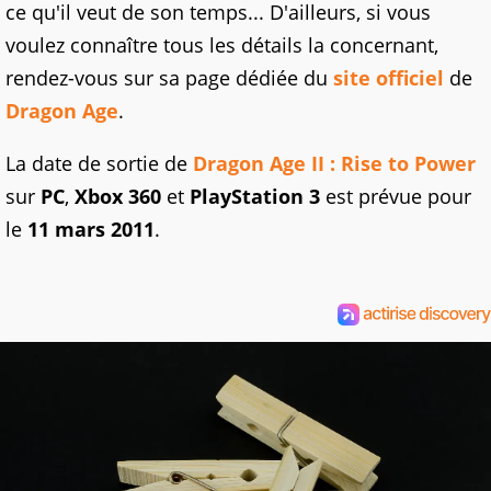
ce qu'il veut de son temps... D'ailleurs, si vous
voulez connaître tous les détails la concernant,
rendez-vous sur sa page dédiée du
site officiel
de
Dragon Age
.
La date de sortie de
Dragon Age II : Rise to Power
sur
PC
,
Xbox 360
et
PlayStation 3
est prévue pour
le
11 mars 2011
.