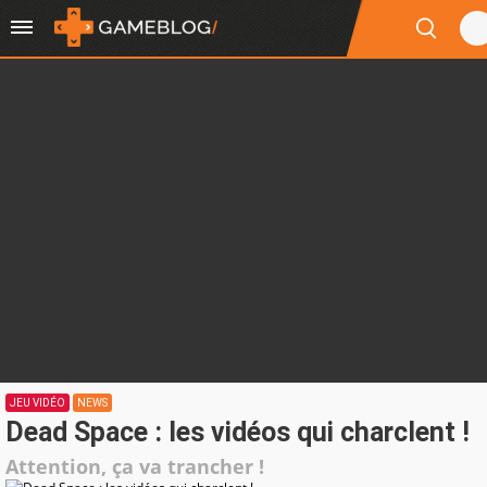
JEU VIDÉO
NEWS
Dead Space : les vidéos qui charclent !
Attention, ça va trancher !