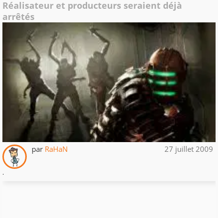
Réalisateur et producteurs seraient déjà
arrêtés
par
RaHaN
27 juillet 2009
.