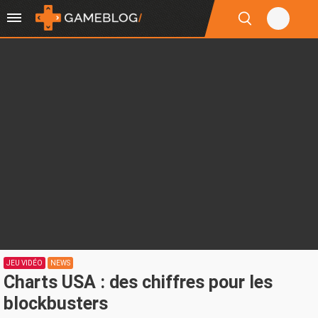
JEU VIDÉO
NEWS
Charts USA : des chiffres pour les
blockbusters