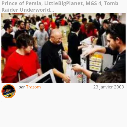
Prince of Persia, LittleBigPlanet, MGS 4, Tomb
Raider Underworld...
par
Trazom
23 janvier 2009
.