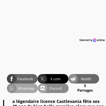
Facebook
X.com
Reddit
5
WhatsApp
Discord
Partages
a légendaire licence Castlevania fête ses