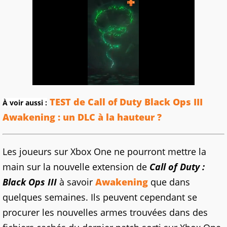
TEST de Call of Duty Black Ops III
À voir aussi :
Awakening : un DLC à la hauteur ?
Les joueurs sur Xbox
One ne
pourront mettre la
main sur la nouvelle extension de
Call
of
Duty
:
Black
Ops
III
à savoir
Awakening
que dans
quelques semaines.
Ils peuvent cependant se
procurer les nouvelles armes trouvées dans des