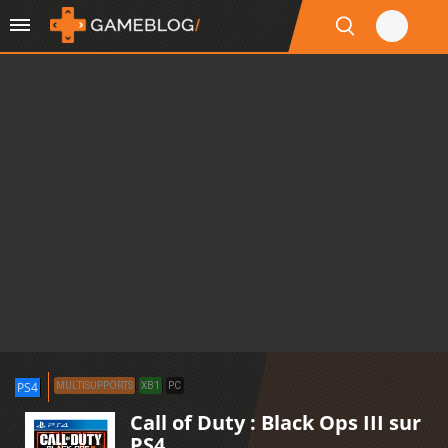
PS4
MULTISUPPORTS
XB1
PC
Call of Duty : Black Ops III sur
PS4