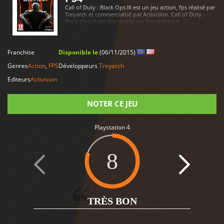
Call of Duty : Black Ops III est un jeu action, fps réalisé par
Treyarch et commercialisé par Activision. Call of Duty :
Black Ops III est disponible sur Playstation 4
LIRE PLUS
Franchise
Disponible le
(06/11/2015)
Genres
Action
,
FPS
Développeurs
Treyarch
Editeurs
Activision
NOTER CE JEU
Playstation 4
Note
8
2
TRÈS BON