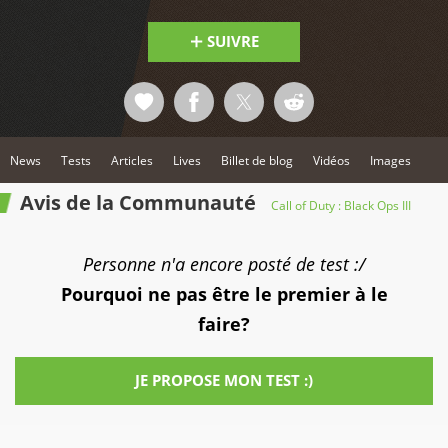
SUIVRE
News
Tests
Articles
Lives
Billet de blog
Vidéos
Images
Avis de la Communauté
Call of Duty : Black Ops III
Personne n'a encore posté de test :/
Pourquoi ne pas être le premier à le
faire?
JE PROPOSE MON TEST :)