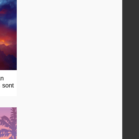
an
s sont