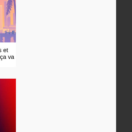
 et
 ça va