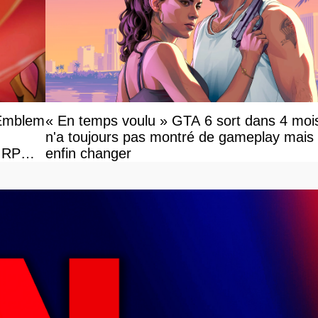
 Emblem
« En temps voulu » GTA 6 sort dans 4 mois
n'a toujours pas montré de gameplay mais
e RPG
enfin changer