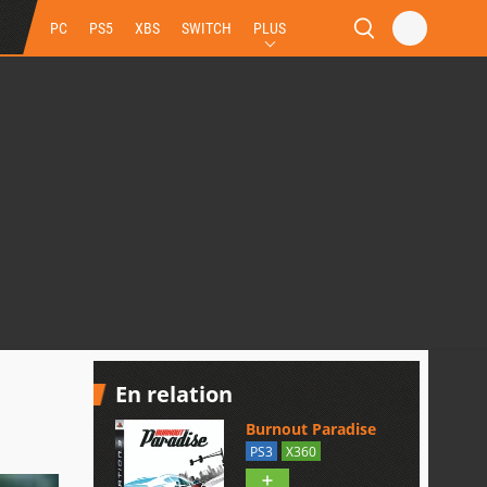
PC
PS5
XBS
SWITCH
PLUS
En relation
Burnout Paradise
PS3
X360