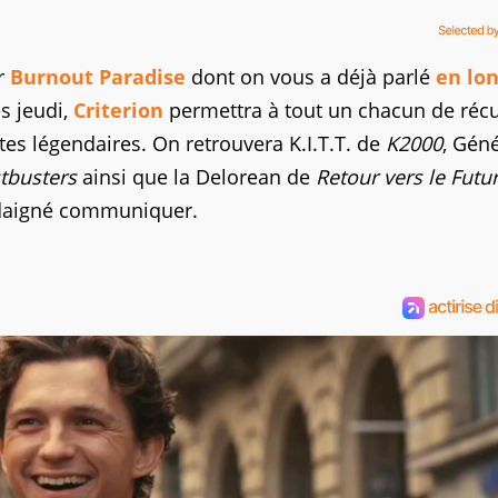
ur
Burnout Paradise
dont on vous a déjà parlé
en lon
s jeudi,
Criterion
permettra à tout un chacun de réc
ites légendaires. On retrouvera K.I.T.T. de
K2000
, Géné
tbusters
ainsi que la Delorean de
Retour vers le Futu
 daigné communiquer.