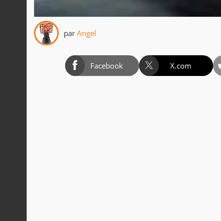
par
Angel
Facebook
X.com