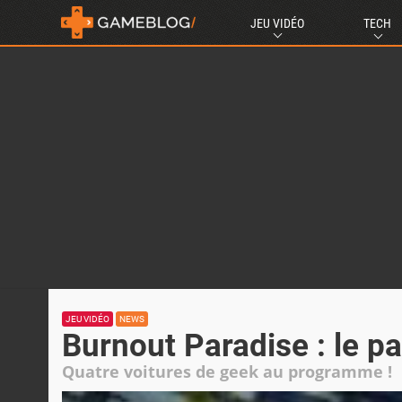
JEU VIDÉO
TECH
JEU VIDÉO
NEWS
Burnout Paradise : le pa
Quatre voitures de geek au programme !