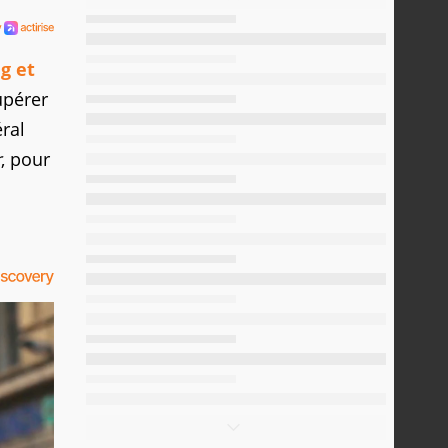
g et
upérer
ral
r
, pour