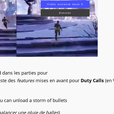
Vidéo suivante dans 3
Annuler
d dans les parties pour
liste des
features
mises en avant pour
Duty Calls
(en
u can unload a storm of bullets
 balancer une pluie de balles
)