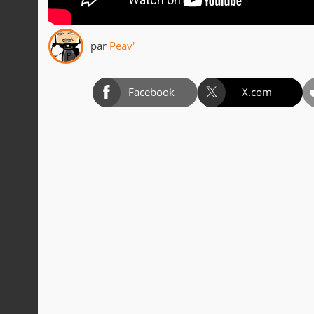
par
Peav'
Facebook
X.com