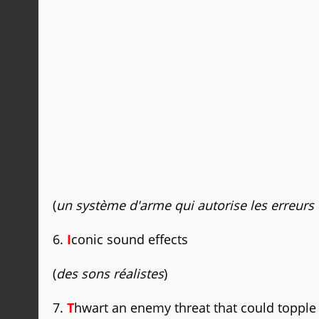
(
un système d'arme qui autorise les erreurs
6.
I
conic sound effects
(
des sons réalistes
)
7.
T
hwart an enemy threat that could topple