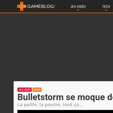
JEU VIDÉO
TECH
JEU VIDÉO
NEWS
Bulletstorm se moque de
La paille, la poutre, tout ça...