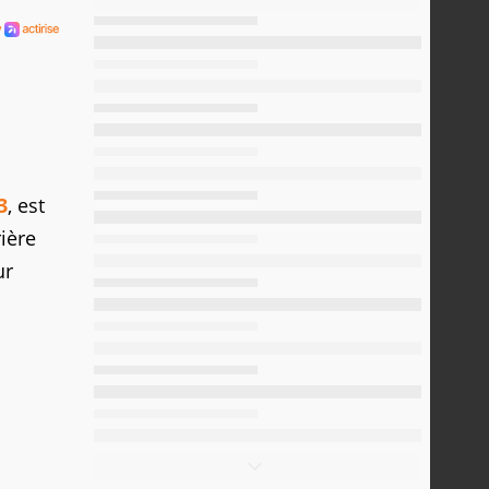
3
, est
ière
ur