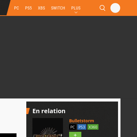
PC
PS5
XBS
SWITCH
PLUS
En relation
Bulletstorm
PC
PS3
X360