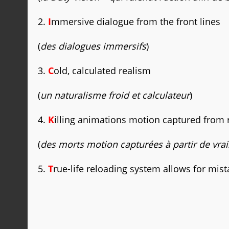
2.
I
mmersive dialogue from the front lines
(
des dialogues immersifs
)
3.
C
old, calculated realism
(
un naturalisme froid et calculateur
)
4.
K
illing animations motion captured from r
(
des morts motion capturées à partir de vrai
5.
T
rue-life reloading system allows for mist