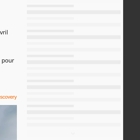
vril
t pour