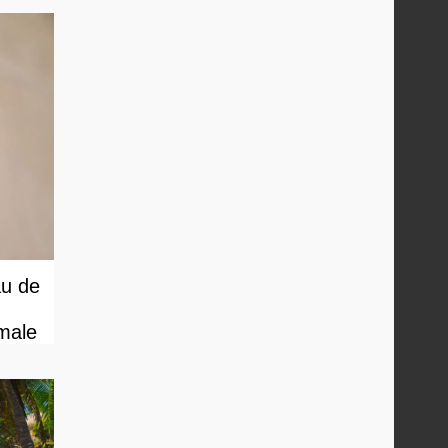
au de
male