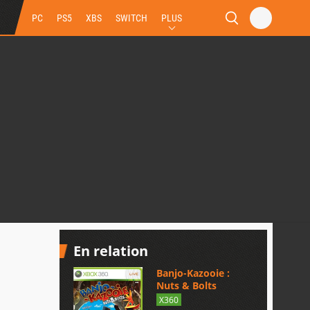
PC
PS5
XBS
SWITCH
PLUS
En relation
Banjo-Kazooie :
Nuts & Bolts
X360