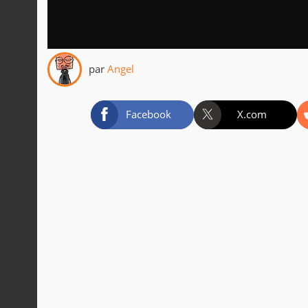
par
Angel
Facebook
X.com