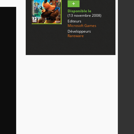
Disponible le
(13 novembre 2008)
Editeurs
Microsoft Games
Développeurs
Rareware