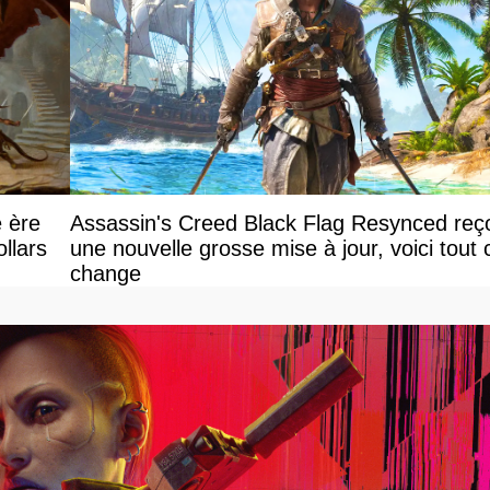
e ère
Assassin's Creed Black Flag Resynced reço
llars
une nouvelle grosse mise à jour, voici tout 
change