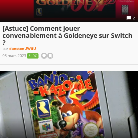
2
[Astuce] Comment jouer
convenablement à Goldeneye sur Switch
?
par
danstonUWiiU
03 mars 2023
BLOG