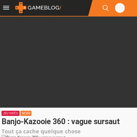
JEU VIDÉO
NEWS
Banjo-Kazooie 360 : vague sursaut
Tout ça cache quelque chose