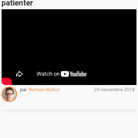
patienter
par
Romain Mahut
29 novembre 2018
.