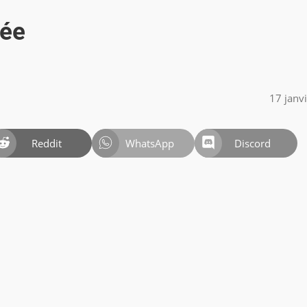
sée
17 janv
Reddit
WhatsApp
Discord