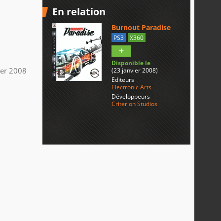
En relation
Burnout Paradise
PS3
X360
Disponible le
ier 2008
(23 janvier 2008)
Editeurs
Electronic Arts
Développeurs
Criterion Studios