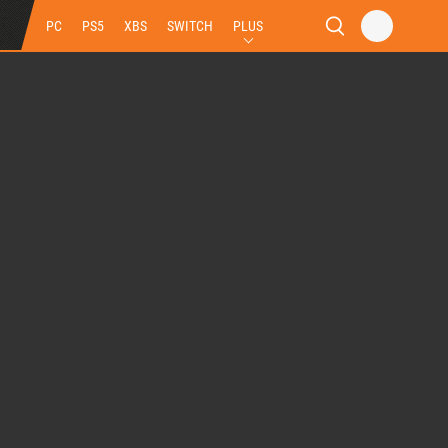
PC
PS5
XBS
SWITCH
PLUS