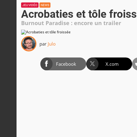
JEU VIDÉO
NEWS
Acrobaties et tôle frois
Burnout Paradise : encore un trailer
par
Julo
Facebook
X.com