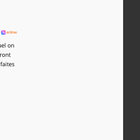
uel on
ront
faites