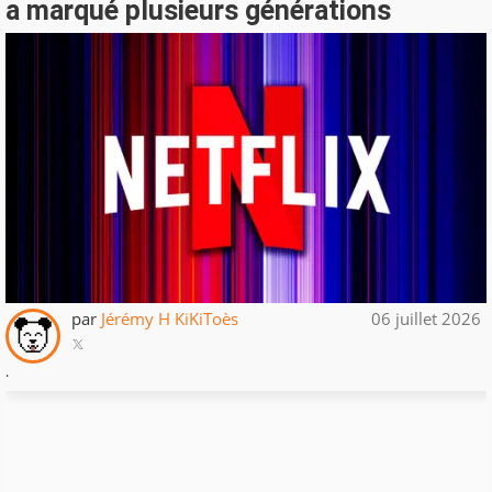
a marqué plusieurs générations
par
Jérémy H KiKiToès
06 juillet 2026
.