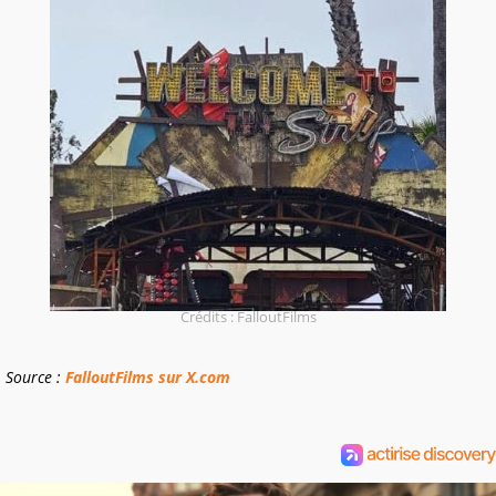
Crédits : FalloutFilms
Source :
FalloutFilms sur X.com