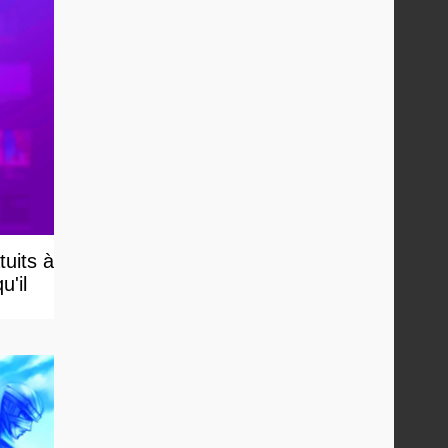
uits à
u'il