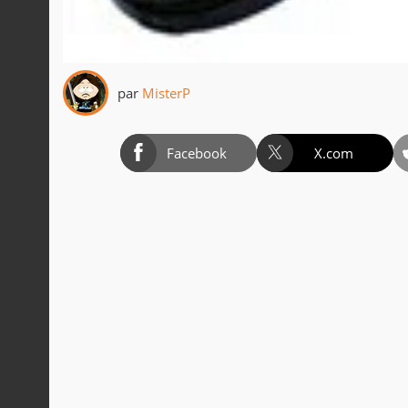
par
MisterP
Facebook
X.com