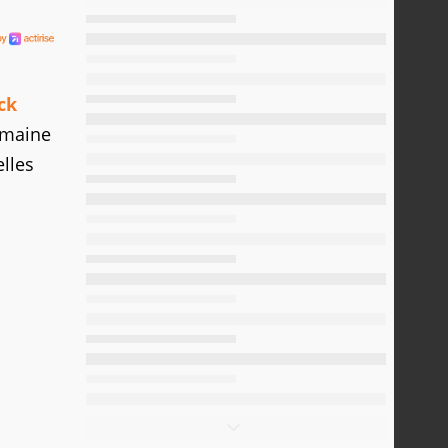
ck
emaine
elles