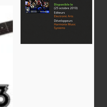
Disponible le
(25 octobre 2010)
Editeurs
Electronic Arts
Développeurs
Harmonix Music
Systems