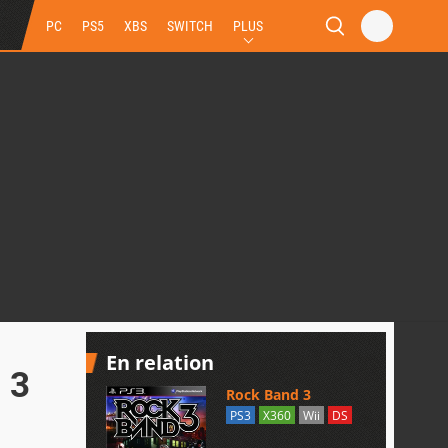
PC
PS5
XBS
SWITCH
PLUS
En relation
 3
Rock Band 3
PS3
X360
Wii
DS