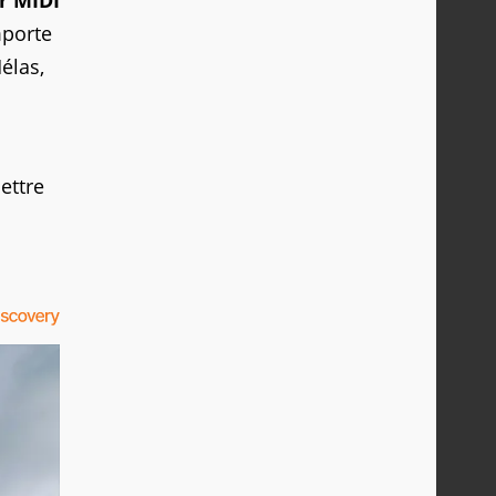
r MIDI
mporte
élas,
ettre