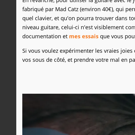
En revanche, pour utiliser la guitare avec le j
fabriqué par Mad Catz (environ 40€), qui pe
quel clavier, et qu'on pourra trouver dans tou
niveau guitare, celui-ci n'est visiblement com
documentation et
mes essais
que vous pouv
Si vous voulez expérimenter les vraies joie
vos sous de côté, et prendre votre mal en pa