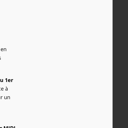
 en
s
au 1er
ce à
ur un