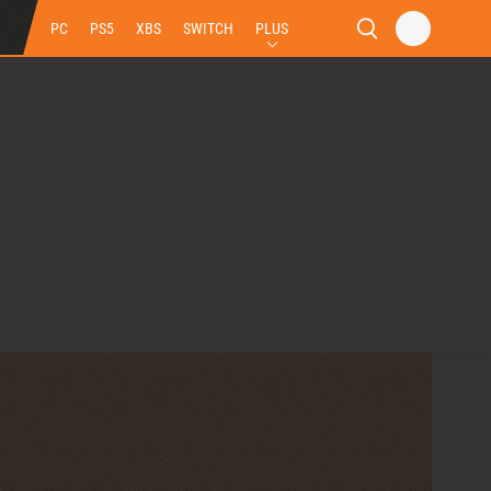
PC
PS5
XBS
SWITCH
PLUS