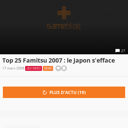
27
Top 25 Famitsu 2007 : le Japon s'efface
17 mars 2008
JEU VIDÉO
NEWS
PLUS D'ACTU (
19
)