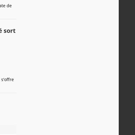
date de
é sort
s'offre