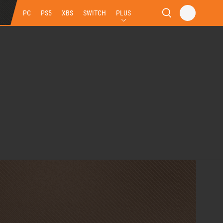
PC
PS5
XBS
SWITCH
PLUS