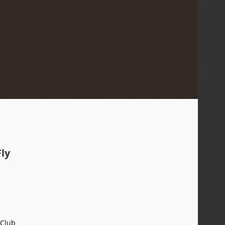
ly
 Club