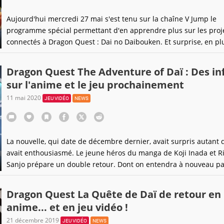
Aujourd'hui mercredi 27 mai s'est tenu sur la chaîne V Jump le
programme spécial permettant d'en apprendre plus sur les proj
connectés à Dragon Quest : Dai no Daibouken. Et surprise, en pl
l'anime, ce n'est pas un mais trois jeux qui sont prévus !
Dragon Quest The Adventure of Daï : Des in
sur l'anime et le jeu prochainement
11 mai 2020
JEU VIDÉO
NEWS
La nouvelle, qui date de décembre dernier, avait surpris autant q
avait enthousiasmé. Le jeune héros du manga de Koji Inada et R
Sanjo prépare un double retour. Dont on entendra à nouveau par
fin de ce mois.
Dragon Quest La Quête de Daï de retour en
anime... et en jeu vidéo !
21 décembre 2019
JEU VIDÉO
NEWS