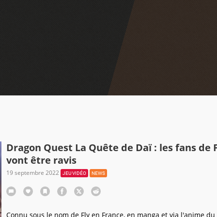
Dragon Quest La Quête de Daï : les fans de F
vont être ravis
19 septembre 2022
JEU VIDÉO
NEWS
Connu sous le nom de Fly en France, en manga et via l'anime du