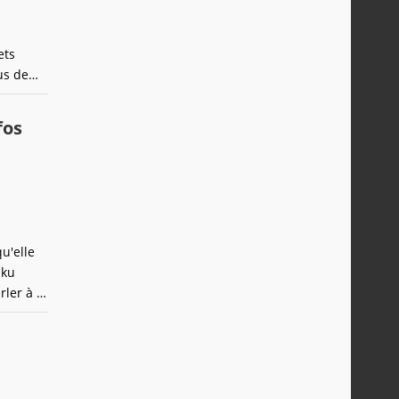
ets
us de
fos
u'elle
iku
ler à la