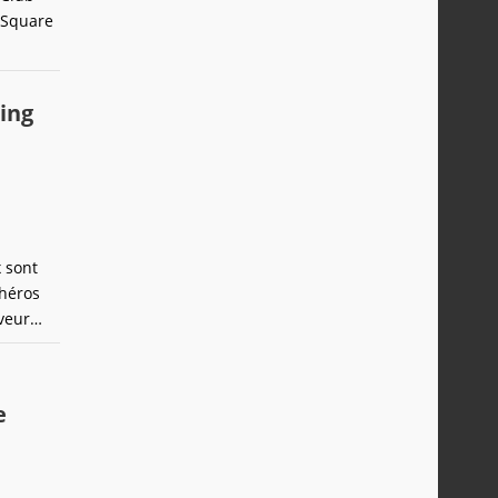
 Square
ing
 sont
 héros
veur
vieux
e