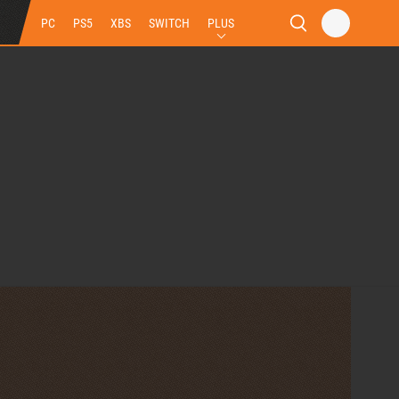
PC
PS5
XBS
SWITCH
PLUS