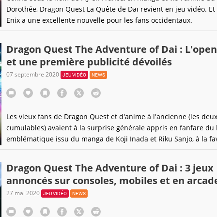
Dorothée, Dragon Quest La Quête de Daï revient en jeu vidéo. Et
Enix a une excellente nouvelle pour les fans occidentaux.
Dragon Quest The Adventure of Dai : L'open
et une première publicité dévoilés
07 septembre 2020
JEU VIDÉO
NEWS
Les vieux fans de Dragon Quest et d'anime à l'ancienne (les deux
cumulables) avaient à la surprise générale appris en fanfare du
emblématique issu du manga de Koji Inada et Riku Sanjo, à la fa
d'une nouvelle adaptation en anime. Il parait que c'est dans les 
pots que l'on fait les soupes les moins risquées.
Dragon Quest The Adventure of Dai : 3 jeux
annoncés sur consoles, mobiles et en arcad
27 mai 2020
JEU VIDÉO
NEWS