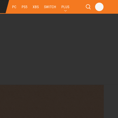
PC
PS5
XBS
SWITCH
PLUS