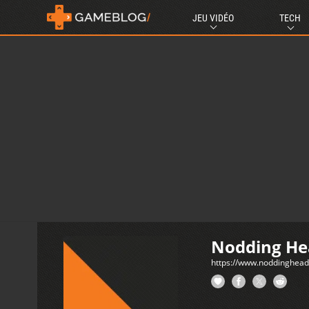
JEU VIDÉO
TECH
Nodding H
https://www.noddinghea