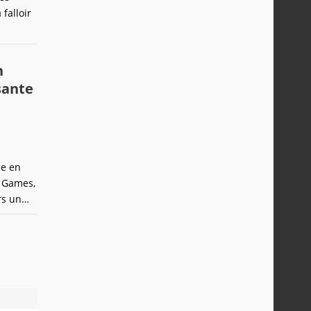
falloir
n
sante
le en
 Games,
rs un