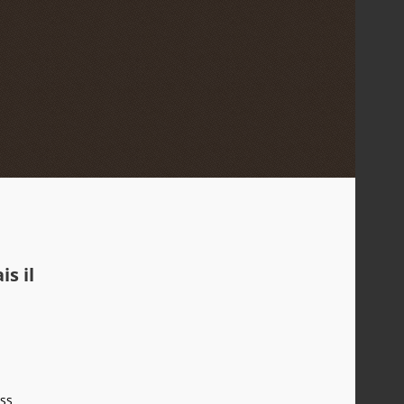
s il
ss