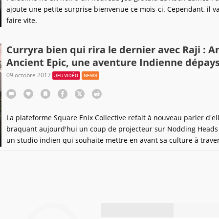
ajoute une petite surprise bienvenue ce mois-ci. Cependant, il va 
faire vite.
Curryra bien qui rira le dernier avec Raji : A
Ancient Epic, une aventure Indienne dépay
09 octobre 2017
JEU VIDÉO
NEWS
La plateforme Square Enix Collective refait à nouveau parler d'el
braquant aujourd'hui un coup de projecteur sur Nodding Heads
un studio indien qui souhaite mettre en avant sa culture à trave
jeu d'aventure aux doux parfums de curry et de curcuma.