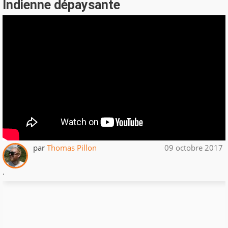
Indienne dépaysante
par
Thomas Pillon
09 octobre 2017
.