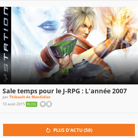
Sale temps pour le J-RPG : L'année 2007
par
Thibault de Mondidier
10 août 2015
BLOG
PLUS D'ACTU (
50
)