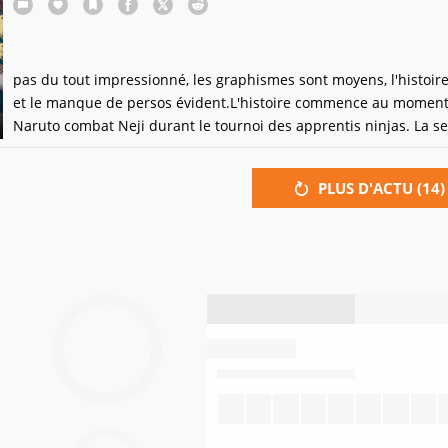
pas du tout impressionné, les graphismes sont moyens, l'histoir
et le manque de persos évident.L'histoire commence au moment
Naruto combat Neji durant le tournoi des apprentis ninjas. La se
chose à faire c'est lire des dialogues inintéressant, ennuyeux et 
long; puis, combattre. Tout le jeu se résume à ça, pas de phase
PLUS D'ACTU (
14
)
d'exploration, pas de QCM, RIEN. L'histoire ce fini à