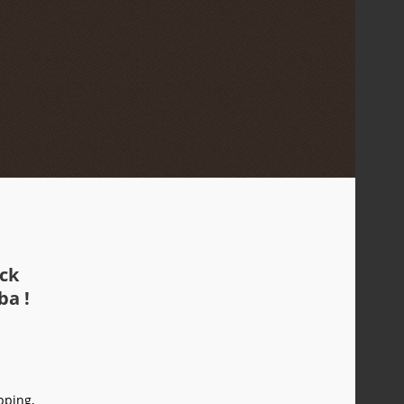
ock
ba !
pping,