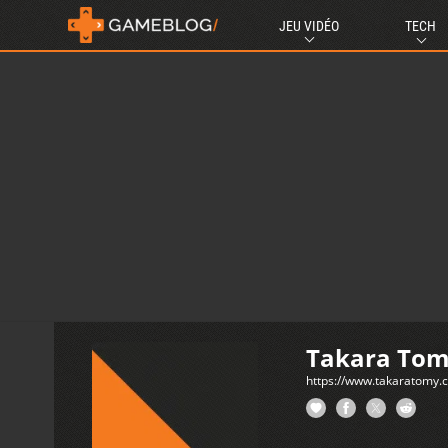
JEU VIDÉO
TECH
Takara To
https://www.takaratomy.c