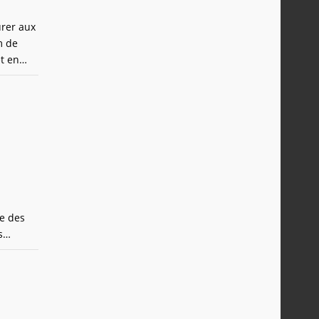
rer aux
m de
t en
rès bon
ie des
s
 dragons