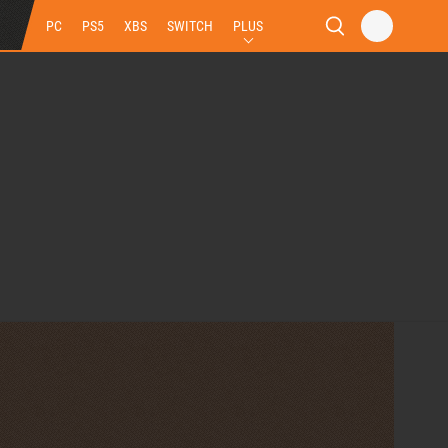
PC
PS5
XBS
SWITCH
PLUS