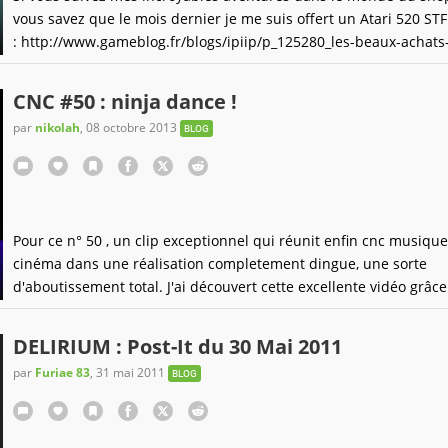
vous savez que le mois dernier je me suis offert un Atari 520 STF
: http://www.gameblog.fr/blogs/ipiip/p_125280_les-beaux-achats
mois-de-mars-2018-atari-st-terminator-miMalheureusement , le 
de disquettes m'a laché au bout d'a peine une semaine, j'étais
CNC #50 : ninja dance !
tristesse... Fort heureusement le gentil vendeur de la trocante
par
nikolah
,
08 octobre 2013
BLOG
Pour ce n° 50 , un clip exceptionnel qui réunit enfin cnc musique
cinéma dans une réalisation completement dingue, une sorte
d'aboutissement total. J'ai découvert cette excellente vidéo grâce
bruno et son émission rétrogaming ultime :
http://www.gameblog.fr/blogs/bruno/p_96520_5-bonnes-raisons-
DELIRIUM : Post-It du 30 Mai 2011
shadow-dancer Là on a quand même une vraie perle : des ninjas
par
Furiae 83
,
31 mai 2011
BLOG
parlent