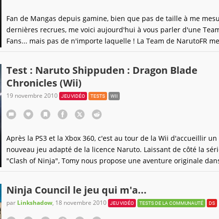
Fan de Mangas depuis gamine, bien que pas de taille à me mesu
dernières recrues, me voici aujourd'hui à vous parler d'une Tea
Fans... mais pas de n'importe laquelle ! La Team de NarutoFR me
ligne sur son site les dernières vidéos des épisodes de Naruto
Shippuden le soir de leur sortie au Japon, sous-titrées dans un t
Test : Naruto Shippuden : Dragon Blade
Français et d'une qualité visuelle parfaite, plus
Chronicles (Wii)
19 novembre 2010
JEU VIDÉO
TESTS
WII
Après la PS3 et la Xbox 360, c'est au tour de la Wii d'accueillir un
nouveau jeu adapté de la licence Naruto. Laissant de côté la sér
"Clash of Ninja", Tomy nous propose une aventure originale dan
laquelle les ninjas de Konoha sont confrontés à de redoutables
élémentaires, les Genryu. Une bonne idée ? Pas sûr...
Ninja Council le jeu qui m'a...
par
Linkshadow
,
18 novembre 2010
JEU VIDÉO
TESTS DE LA COMMUNAUTÉ
DS