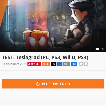
10
TEST. Teslagrad (PC, PS3, Wii U, PS4)
11 décembre 2014
JEU VIDÉO
TESTS
PC
PS3
WIIU
PS4
PLUS D'ACTU (
8
)