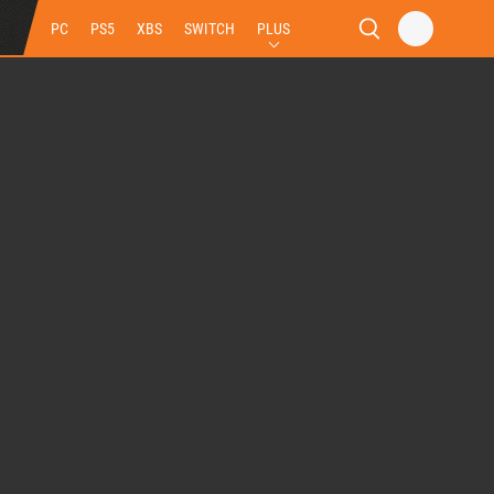
PC
PS5
XBS
SWITCH
PLUS