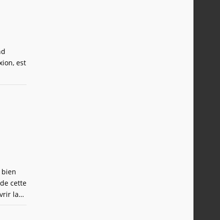
nd
ion, est
 bien
de cette
rir la
vidéo.