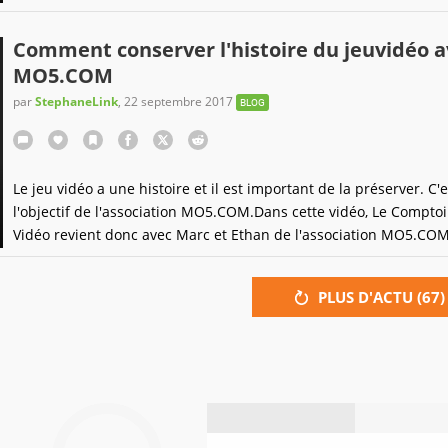
par les jeux vidéos, on est sur un site de gamers quand même ! Ou
a du tres lourd ! Avec entre autres, le jeu le mieux noté et le jeu 
Comment conserver l'histoire du jeuvidéo a
vendu de l'histoire
MO5.COM
par
StephaneLink
,
22 septembre 2017
BLOG
Le jeu vidéo a une histoire et il est important de la préserver. C'e
l'objectif de l'association MO5.COM.Dans cette vidéo, Le Comptoi
Vidéo revient donc avec Marc et Ethan de l'association MO5.COM
comment arriver à conserver cette culture numérique via des
évènements, des actions diverses et variées et surtout beaucoup
PLUS D'ACTU (
67
)
passion à travers de nombreux joueurs.En plus