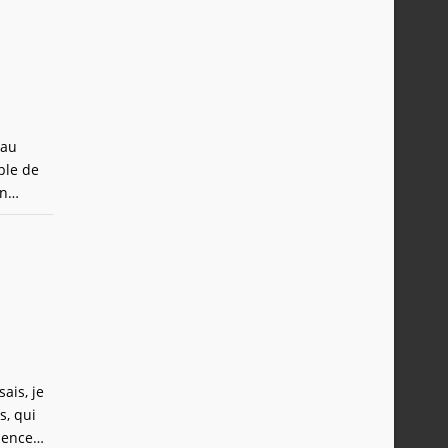
 au
ble de
en
sole, il
ais, je
s, qui
mence