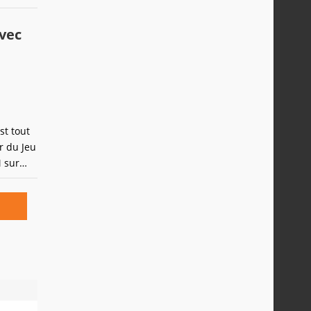
i, il y
le plus
vec
st tout
r du Jeu
 sur
 de