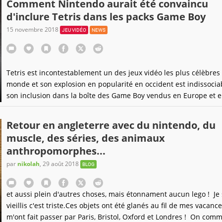
Comment Nintendo aurait été convaincu
d'inclure Tetris dans les packs Game Boy
15 novembre 2018
JEU VIDÉO
NEWS
Tetris est incontestablement un des jeux vidéo les plus célèbres
monde et son explosion en popularité en occident est indissocia
son inclusion dans la boîte des Game Boy vendus en Europe et 
Amérique du Nord. Mais avant que le jeu soit packagé avec la con
a fallu convaincre Nintendo du bienfondé de la manoeuvre.
Retour en angleterre avec du nintendo, du
muscle, des séries, des animaux
anthropomorphes...
par
nikolah
,
29 août 2018
BLOG
et aussi plein d'autres choses, mais étonnament aucun lego ! Je s
vieillis c'est triste.Ces objets ont été glanés au fil de mes vacance
m'ont fait passer par Paris, Bristol, Oxford et Londres ! On com