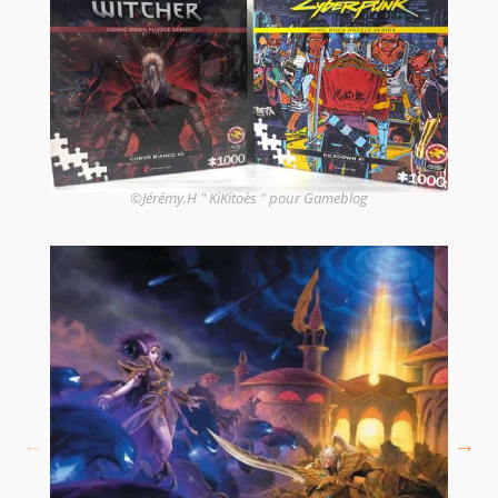
©Jérémy.H " KiKitoès " pour Gameblog