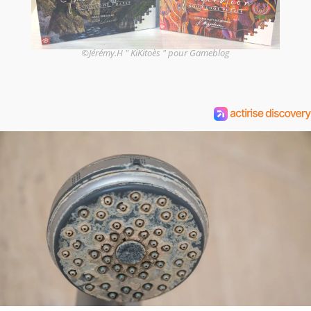
©Jérémy.H " KiKitoès " pour Gameblog