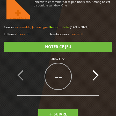
Innersloth et commercialisé par Innersloth. Among Us est
disponible sur Xbox One
Genres
Inclassable
,
Jeu en ligne
Disponible le
(14/12/2021)
LIRE PLUS
Editeurs
Innersloth
Développeurs
Innersloth
NOTER CE JEU
Xbox One
Note
--
SUIVRE