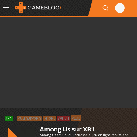
PLUS
XB1
MULTISUPPORTS
IPHONE
SWITCH
Among Us sur XB1
Among Us est un jeu inclassable, jeu en ligne réalisé par