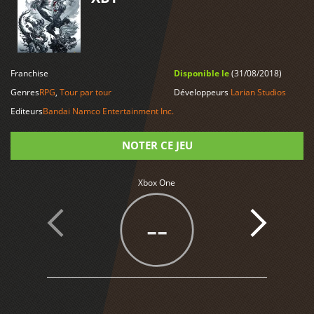
LIRE PLUS
Franchise
Disponible le
(31/08/2018)
Genres
RPG
,
Tour par tour
Développeurs
Larian Studios
Editeurs
Bandai Namco Entertainment Inc.
NOTER CE JEU
Note
Xbox One
--