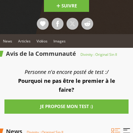
SUIVRE
News
Articles
Vidéos
Images
Avis de la Communauté
Divinity : Original Sin II
Personne n'a encore posté de test :/
Pourquoi ne pas être le premier à le
faire?
JE PROPOSE MON TEST :)
News
Divinity : Original Sin II