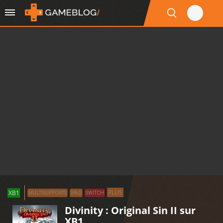
PLUS
XB1
MULTISUPPORTS
IPAD
SWITCH
Divinity : Original Sin II sur
XB1