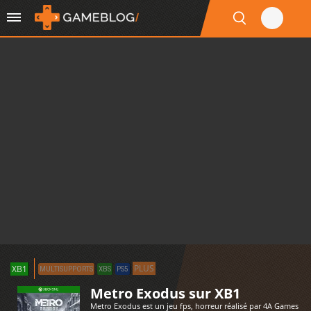
PLUS
XB1
MULTISUPPORTS
XBS
PS5
Metro Exodus sur XB1
Metro Exodus est un jeu fps, horreur réalisé par 4A Games