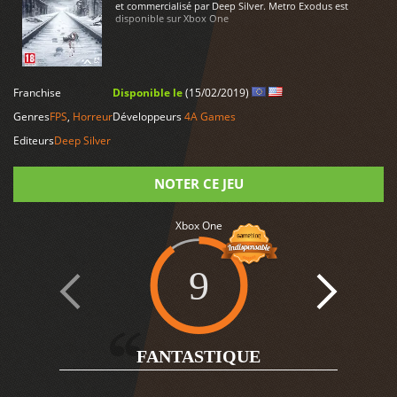
et commercialisé par Deep Silver. Metro Exodus est
disponible sur Xbox One
LIRE PLUS
Franchise
Disponible le
(15/02/2019)
Genres
FPS
,
Horreur
Développeurs
4A Games
Editeurs
Deep Silver
NOTER CE JEU
Xbox One
Note
9
3
FANTASTIQUE