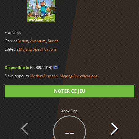
LIRE PLUS
Franchise
Genres
Action
,
Aventure
,
Survie
Editeurs
Mojang Specifications
Disponible le
(05/09/2014)
Développeurs
Markus Persson
,
Mojang Specifications
NOTER CE JEU
Note
Xbox One
--