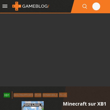
PLUS
XB1
MULTISUPPORTS
PS VR
WINMOBILE
Minecraft sur XB1