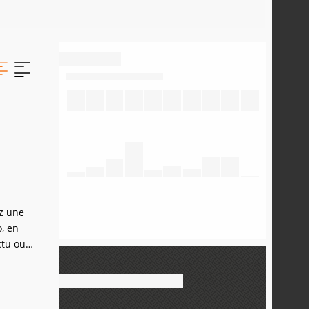
ez une
, en
ctu ou