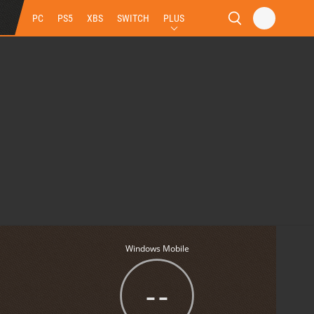
PC
PS5
XBS
SWITCH
PLUS
Windows Mobile
--