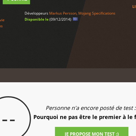
L
Développeurs
Markus Persson
,
Mojang Specifications
Disponible le
(09/12/2014)
vie
ns
Personne n'a encore posté de test :
--
Pourquoi ne pas être le premier à le 
JE PROPOSE MON TEST :)