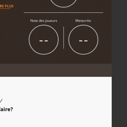
IRE PLUS
Note des joueurs
Metacritic
--
--
/
faire?