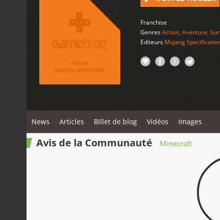
Franchise
Genres
Action
,
Aventure
,
Sur
Editeurs
Mojang Specificatio
News
Articles
Billet de blog
Vidéos
Images
Avis de la Communauté
Minecraft