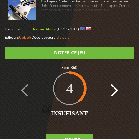
The Lapins Crétins partent en live est un jeu réalisé par
Ubisoft et commercialisé par Ubisoft. The Lapins Crétins
partent en live est disponible sur Xbox 360
LIRE PLUS
Franchise
Disponible le
(03/11/2011)
Editeurs
Ubisoft
Développeurs
Ubisoft
NOTER CE JEU
Note
Xbox 360
4
1
INSUFISANT