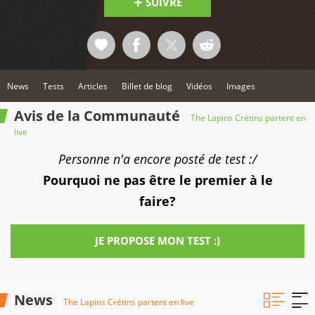
SUIVRE
News
Tests
Articles
Billet de blog
Vidéos
Images
Avis de la Communauté
The Lapins Crétins partent en
live
Personne n'a encore posté de test :/
Pourquoi ne pas être le premier à le
faire?
JE PROPOSE MON TEST :)
News
The Lapins Crétins partent en live