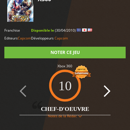
LIRE PLUS
Franchise
Disponible le
(30/04/2010)
Editeurs
Capcom
Développeurs
Capcom
NOTER CE JEU
Xbox 360
Note
10
CHEF-D'OEUVRE
4
Notes de la Rédac