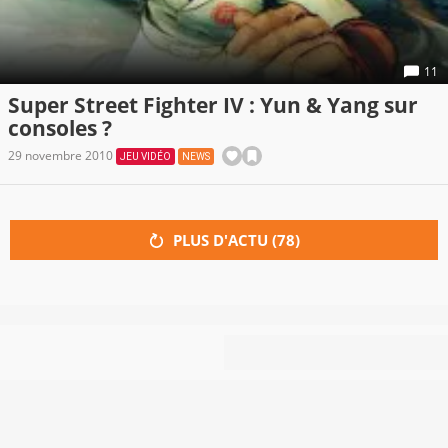
11
Super Street Fighter IV : Yun & Yang sur
consoles ?
29 novembre 2010
JEU VIDÉO
NEWS
PLUS D'ACTU (
78
)