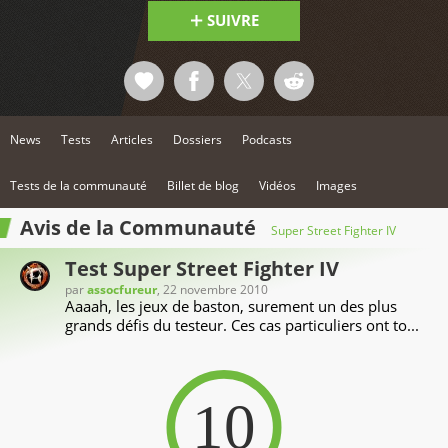
SUIVRE
News
Tests
Articles
Dossiers
Podcasts
Tests de la communauté
Billet de blog
Vidéos
Images
Avis de la Communauté
Super Street Fighter IV
Test Super Street Fighter IV
par
assocfureur
, 22 novembre 2010
Aaaah, les jeux de baston, surement un des plus
grands défis du testeur. Ces cas particuliers ont to...
10